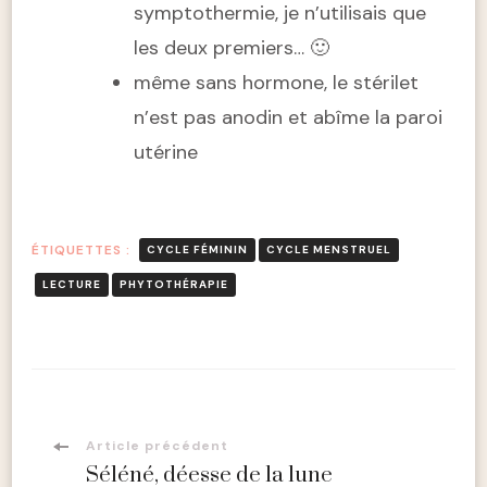
symptothermie, je n’utilisais que
les deux premiers… 🙂
même sans hormone, le stérilet
n’est pas anodin et abîme la paroi
utérine
ÉTIQUETTES :
CYCLE FÉMININ
CYCLE MENSTRUEL
LECTURE
PHYTOTHÉRAPIE
Navigation
Article précédent
Séléné, déesse de la lune