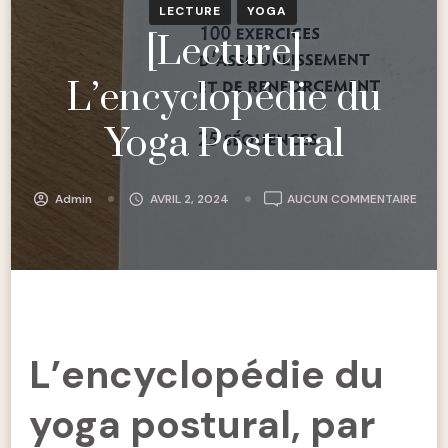
LECTURE
YOGA
[Lecture]
L’encyclopédie du
Yoga Postural
[LEC
Admin
AVRIL 2, 2024
AUCUN COMMENTAIRE
L’EN
DU
YOG
POST
L’encyclopédie du
yoga postural, par